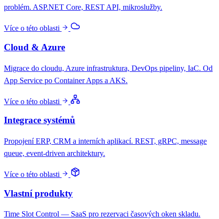
problém. ASP.NET Core, REST API, mikroslužby.
Více o této oblasti
Cloud & Azure
Migrace do cloudu, Azure infrastruktura, DevOps pipeliny, IaC. Od
App Service po Container Apps a AKS.
Více o této oblasti
Integrace systémů
Propojení ERP, CRM a interních aplikací. REST, gRPC, message
queue, event-driven architektury.
Více o této oblasti
Vlastní produkty
Time Slot Control — SaaS pro rezervaci časových oken skladu.