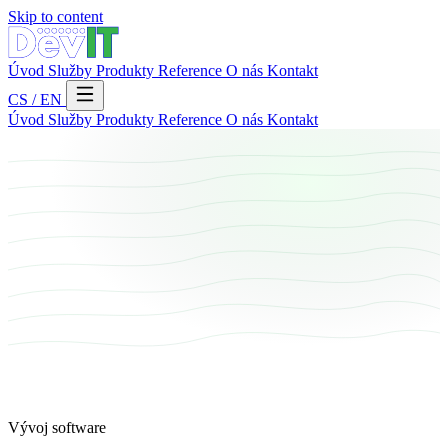
Skip to content
Úvod
Služby
Produkty
Reference
O nás
Kontakt
CS
/
EN
Úvod
Služby
Produkty
Reference
O nás
Kontakt
Vývoj software